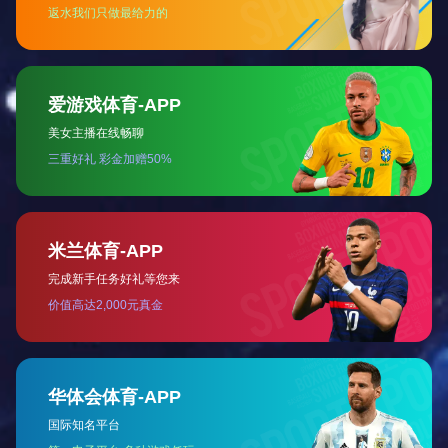
河南晋泉泵阀股权限制我司，宛如1颗耀眼的名珠，牢牢的镶嵌
在在晋秦豫三省分界的大运河“金三角型”——临汾市位址，就是关云
长的故乡人，也是一个有着经济发展历史韵味和当今风采的士地。
我司要借助其无可比拟的区域地理位址，只为高速铁路、机耕路、
海运的公路网线枢纽站之城，为企业公司的经济发展打造了便利店
的公路网线生活条件。 品牌设立到现在，仍旧秉着着对服务品
质质量的持之以恒追和对革新的固执科学探索，日渐趋势强大。现
在，品牌占地赔偿体积达 20 亩，建造体积 1 万mm2米，是一所集
科学研究、定制开发、开发、设计制作于一体式的新各种现代化商
家。其工艺服务法律手段严谨性，检查测量服务非常，借助着非凡
的服务品质质量和非常好的服务保障，服务销量各省全省各地20多
条城市，赢回了日益朋友的信任和夸赞。 司的发展进步未必是
一蹴而就，二是体验了多年的的风霜兼程和执著奋斗。司设立之
初，遭遇着有诸多很难和考验，但依靠自己着创使人坚毅的目标和
与会人员人的一起奋斗，日趋在市面 中稳住了根基。 在未来发
展具体步骤中，平台不间断扶持品行可靠的种植技木和主设备，慎
重优质人才升高和创业团队建成，开始升高在工作中的研制的能力
和种植能力。能够 不间断地转型升级和持续改进，平台的企业产品
行量和耐磨性得见了正相关升高，贸易市场比例也不间断增加。