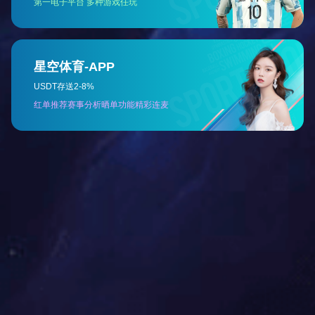
Product center
产品中心
宝贝详情
YQS200
YQS200
YQS200
YQS200
YQS200