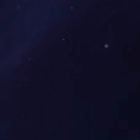
系列表
品类
宝贝详情
Corporate culture
检查